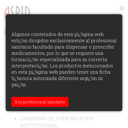
FOTOS GALA ASPID 2011
Algunos contenidos de esta pï¿½gina web
estï¿½n dirigidos exclusivamente al profesional
VER RANKING
sanitario facultado para dispensar o prescribir
Premios Aspid España 2011
medicamentos, por lo que se requiere una
Ver los Ganadores de la Ediciï¿½n
formaciï¿½n especializada para su correcta
interpretaciï¿½n. Los productos mencionados
en esta pï¿½gina web pueden tener una ficha
ÁREAS DE PARTICIPACI?N:
tï¿½cnica autorizada diferente segï¿½n su
paï¿½s.
CAMPAÑAS DE PRODUCTOS
FARMACEUTICOS
CAMPAÑAS DE OTROS PRODUCTOS
Soy profesional sanitario
SANITARIOS
CAMPAÑAS DE COMUNICACION
INSTITUCIONAL