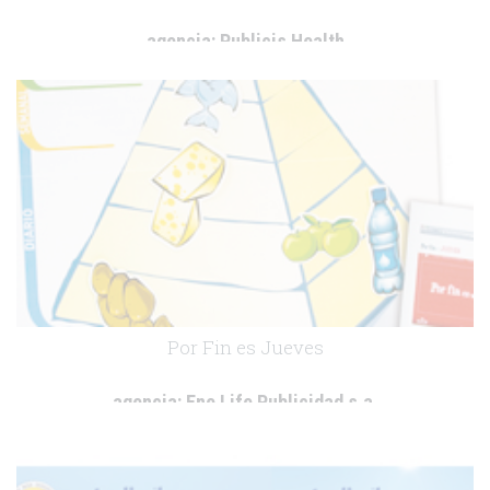
agencia:
Publicis Health
cliente:
Ministerio de Sanidad y Política Social
.
Por Fin es Jueves
agencia:
Ene Life Publicidad s.a.
cliente:
Lilly Diabetes
.