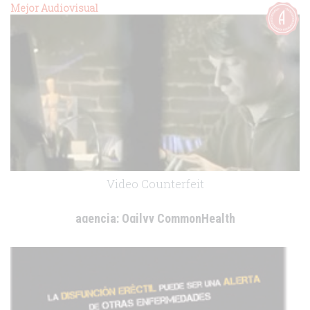
cliente:
Lilly
Mejor Audiovisual
.
Video Counterfeit
agencia:
Ogilvy CommonHealth
cliente:
Lilly
.