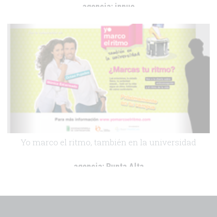
agencia:
innuo
cliente:
Unilever
.
Yo marco el ritmo, también en la universidad
agencia:
Punta Alta
cliente:
Bayer Healthcare
.