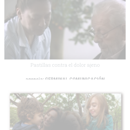
Pastillas contra el dolor ajeno
agencia:
GERMINAL COMUNICACIÓN
cliente:
MÉDICOS SIN FRONTERAS
.