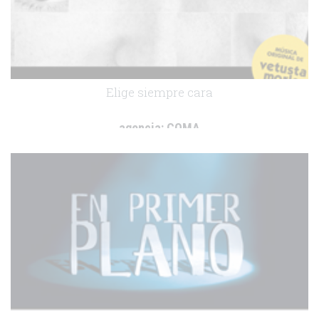
Elige siempre cara
agencia:
COMA
cliente:
CESIDA
.