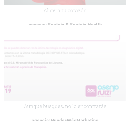
Aligera tu corazón
agencia:
Saatchi & Saatchi Health
cliente:
Fundación Española del Corazón
.
Aunque busques, no lo encontrarás
agencia:
PuedesMásMarketing
cliente:
Clinicas DAR Dental