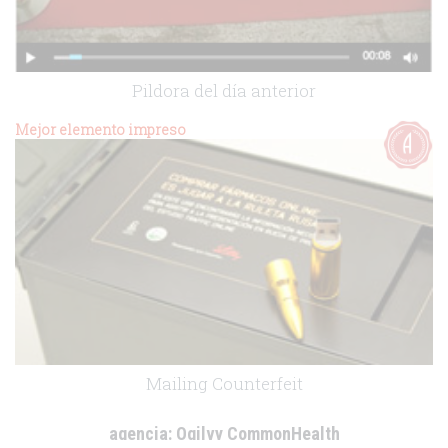
Pildora del día anterior
Mejor elemento impreso
agencia:
GARCIA
cliente:
Chiesi España
.
Mailing Counterfeit
agencia:
Ogilvy CommonHealth