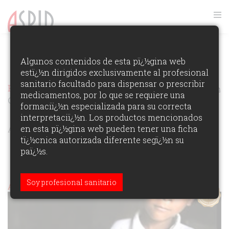
FOTOS GALA ASPID 2011
Algunos contenidos de esta pï¿½gina web
estï¿½n dirigidos exclusivamente al profesional
VER RANKING
sanitario facultado para dispensar o prescribir
Premios Aspid Espaï¿½a 2011
Ver los Ganadores de la Ediciï¿½n
medicamentos, por lo que se requiere una
CAMPAÑAS DE COMUNICACIÓN INSTITUCIONAL
formaciï¿½n especializada para su correcta
interpretaciï¿½n. Los productos mencionados
ÁREAS DE PARTICIPACIï¿½N:
en esta pï¿½gina web pueden tener una ficha
tï¿½cnica autorizada diferente segï¿½n su
paï¿½s.
Soy profesional sanitario
Aspid Oro (institucional)