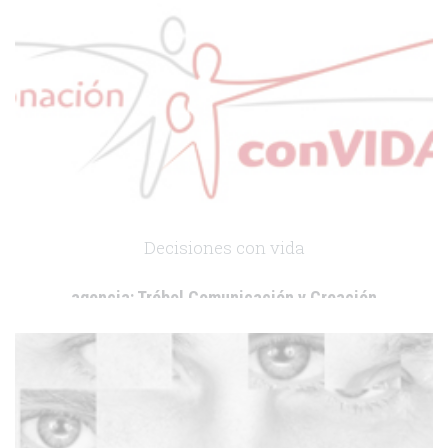
.
Decisiones con vida
agencia:
Trébol Comunicación y Creación
cliente:
Astellas Pharma
.