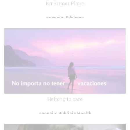
En Primer Plano
agencia:
Edelman
cliente:
Abbott
.
Helping to care
agencia:
Publicis Health
cliente:
SCA / TENA
.