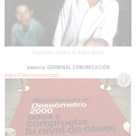
Pastillas contra el dolor ajeno
agencia:
GERMINAL COMUNICACIÓN
cliente:
Médicos sin fronteras
Aspid Plata (institucional)
.