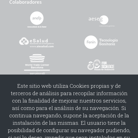
Colaboradores
Este sitio web utiliza Cookies propias y de
terceros de análisis para recopilar información
con la finalidad de mejorar nuestros servicios,
así como para el análisis de su navegación. Si
continua navegando, supone la aceptación de la
instalación de las mismas. El usuario tiene la
Copyright©2026 | PUBLICACIONES Y MEDIOS TELEMÁTICOS S.L.
posibilidad de configurar su navegador pudiendo,
Politica cookies
Politica redes sociales
Condiciones uso
si así lo desea, impedir que sean instaladas en su
Condiciones contratacion