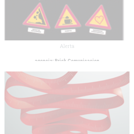
Alerta
agencia:
Brick Comunicacion
cliente:
Bayer Healthcare
.