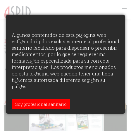
VER RANKING
Algunos contenidos de esta pï¿½gina web
Premios Aspid Espaï¿½a 2006
estï¿½n dirigidos exclusivamente al profesional
Ver los Ganadores de la
Ediciï¿½n
sanitario facultado para dispensar o prescribir
VETERINARIA
medicamentos, por lo que se requiere una
formaciï¿½n especializada para su correcta
interpretaciï¿½n. Los productos mencionados
ÁREAS DE PARTICIPACIï¿½N:
en esta pï¿½gina web pueden tener una ficha
tï¿½cnica autorizada diferente segï¿½n su
paï¿½s.
Aspid de Oro (veterinaria)
Soy profesional sanitario