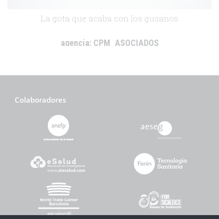
La gota que acaba con los gusanos
agencia:
CPM_ASOCIADOS
cliente:
Bayer Healthcare
.
Colaboradores