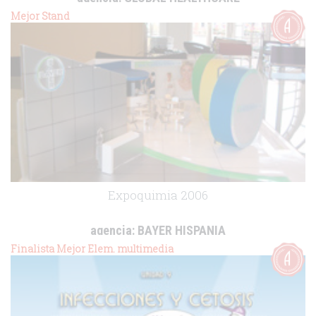
cliente:
Global View Events
Mejor Stand
.
Expoquimia 2006
agencia:
BAYER HISPANIA
cliente:
Bayer Hispania
Finalista Mejor Elem. multimedia
.