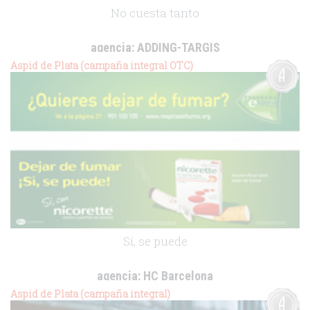
No cuesta tanto
agencia:
ADDING-TARGIS
cliente:
Ferrer Grupo
Aspid de Plata (campaña integral OTC)
.
Sí, se puede
agencia:
HC Barcelona
cliente:
Pfizer Consumer Health
Aspid de Plata (campaña integral)
.