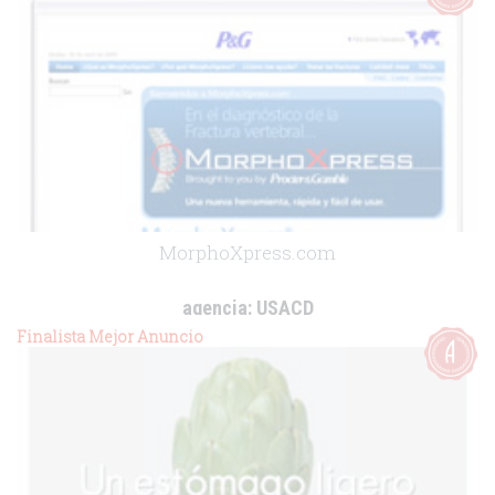
MorphoXpress.com
agencia:
USACD
cliente:
Procter & Gamble Pharmaceuticals
Finalista Mejor Anuncio
.