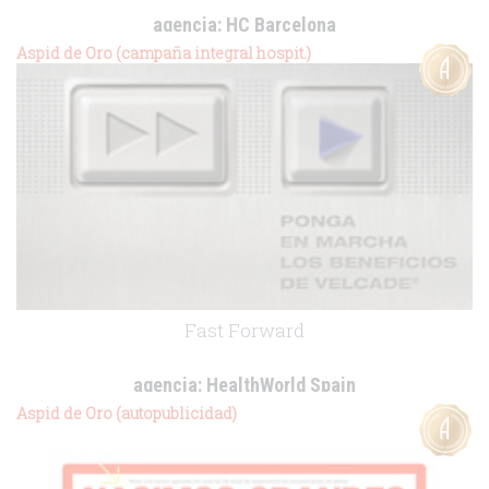
agencia:
HC Barcelona
cliente:
Boehringer Ingelheim
Aspid de Oro (campaña integral hospit.)
.
Fast Forward
agencia:
HealthWorld Spain
cliente:
Janssen-Cilag
Aspid de Oro (autopublicidad)
.