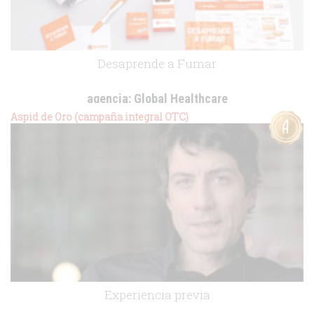
Desaprende a Fumar
agencia:
Global Healthcare
cliente:
Uriach-Aquilea OTC
Aspid de Oro (campaña integral OTC)
.
Experiencia previa