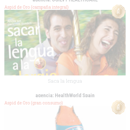
cliente:
Merial
Aspid de Oro (campaña integral)
.
Saca la lengua
agencia:
HealthWorld Spain
cliente:
Almirall
Aspid de Oro (gran consumo)
.