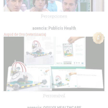
Percepciones
agencia:
Publicis Health
cliente:
Ministerio de Sanidad y Consumo
Aspid de Oro (veterinaria)
.
Perromóvil
agencia:
OGILVY HEALTHCARE