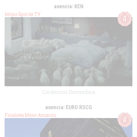
agencia:
KEN
cliente:
Clínica Universitaria de Navarra
Mejor Spot de TV
.
Corderitos Dormidina
agencia:
EURO RSCG
cliente:
Esteve
Finalista Mejor Anuncio
.