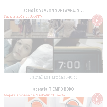
agencia:
SLABON SOFTWARE, S.L.
cliente:
Bristol Myers-Sqibb
Finalista Mejor Spot TV
.
Pantallas Partidas Mujer
agencia:
TIEMPO BBDO
cliente:
Bayer Healthcare
Mejor Campaña de Marketing Directo
.