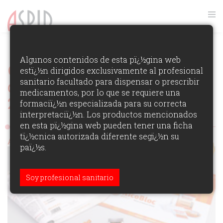
VER RANKING
Algunos contenidos de esta pï¿½gina web
Ganadores
estï¿½n dirigidos exclusivamente al profesional
sanitario facultado para dispensar o prescribir
de los Premios Aspid España
medicamentos, por lo que se requiere una
2006
-
51 obras
formaciï¿½n especializada para su correcta
Ver todas las obras
interpretaciï¿½n. Los productos mencionados
en esta pï¿½gina web pueden tener una ficha
tï¿½cnica autorizada diferente segï¿½n su
Aspid de Oro (campaña integral)
paï¿½s.
Soy profesional sanitario