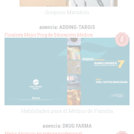
Gregorio Marañón
agencia:
ADDING-TARGIS
cliente:
Novartis
Finalista Mejor Prog.de Educación Médica
.
Habilidades para el Médico de Familia
agencia:
DRUG FARMA
cliente:
Esteve
Mejor Anuncio en prensa profesional