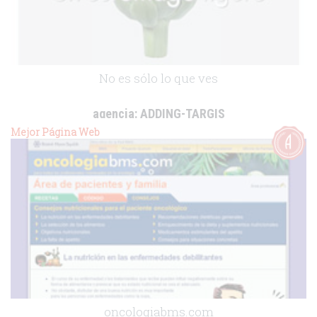
No es sólo lo que ves
agencia:
ADDING-TARGIS
cliente:
Diafarm
Mejor Página Web
.
oncologiabms.com