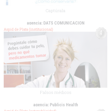
Captúrala
agencia:
DATS COMUNICACION
cliente:
Boots Healthcare
Aspid de Plata (institucional)
.
Falsos médicos
agencia:
Publicis Health
cliente:
Ministerio de Sanidad y Consumo