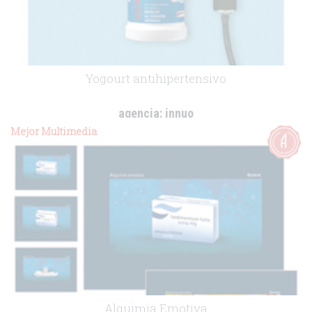
Yogourt antihipertensivo
agencia:
innuo
cliente:
Unilever Foods España
Mejor Multimedia
.
Alquimia Emotiva