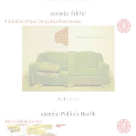
agencia:
Órbital
cliente:
Esteve
Finalista Mejor Campaña Farmacias
.
Asientos
agencia:
Publicis Health
cliente:
McNeil
Mejor Multimedia
.