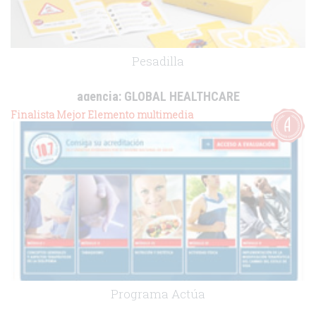
Pesadilla
agencia:
GLOBAL HEALTHCARE
cliente:
Uriach-Aquilea OTC
Finalista Mejor Elemento multimedia
.
Programa Actúa