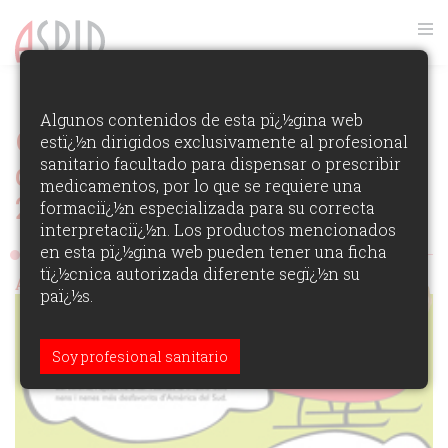
VER RANKING
Algunos contenidos de esta pï¿½gina web
Ganadores
estï¿½n dirigidos exclusivamente al profesional
sanitario facultado para dispensar o prescribir
de los Premios Aspid España
medicamentos, por lo que se requiere una
2008
-
42 obras
formaciï¿½n especializada para su correcta
Ver todas las obras
interpretaciï¿½n. Los productos mencionados
en esta pï¿½gina web pueden tener una ficha
tï¿½cnica autorizada diferente segï¿½n su
Aspid de Oro y Platino
paï¿½s.
Soy profesional sanitario