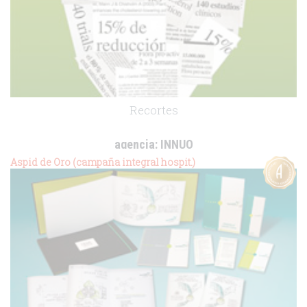
Recortes
agencia:
INNUO
cliente:
Unilever
Aspid de Oro (campaña integral hospit.)
.