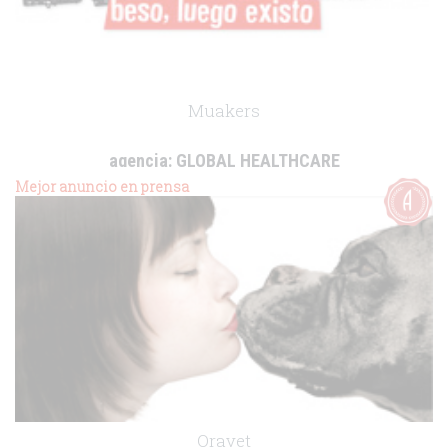
Muakers
agencia:
GLOBAL HEALTHCARE
cliente:
SSL Healthcare
Mejor anuncio en prensa
.
Oravet