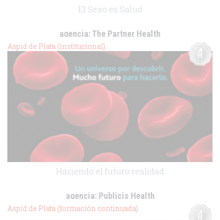
El Sexo es Salud
agencia:
The Partner Health
cliente:
Bayer Healthcare
Aspid de Plata (institucional)
.
Haciendo el futuro realidad
agencia:
Publicis Health
cliente:
Roche
Aspid de Plata (formación continuada)
.