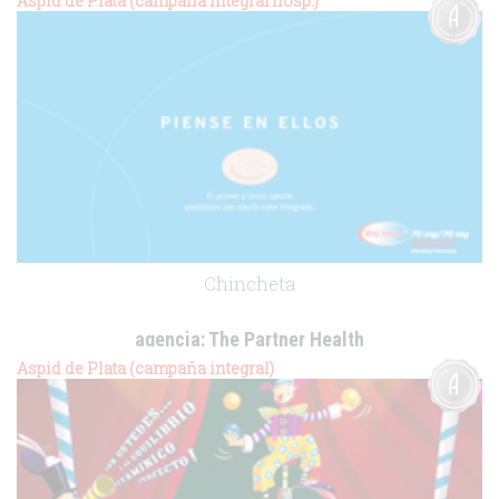
Aspid de Plata (campaña integral hosp.)
.
Chincheta
agencia:
The Partner Health
cliente:
Grupo Uriach
Aspid de Plata (campaña integral)
.