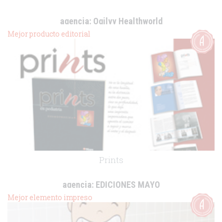
agencia:
Ogilvy Healthworld
cliente:
Merial Laboratorios
Mejor producto editorial
.
Prints
agencia:
EDICIONES MAYO
cliente:
Ferring
Mejor elemento impreso
.