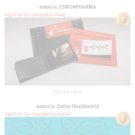
agencia:
ESMONPHARMA
cliente:
Almirall
Aspid de Oro (autopublicidad)
.
Nueva casa
agencia:
Ogilvy Healthworld
cliente:
Aspid de Oro (campaña integral)
.