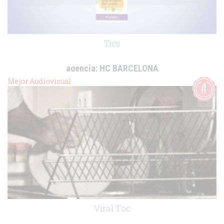
Tics
agencia:
HC BARCELONA
cliente:
Boehringer Ingelheim
Mejor Audiovisual
.
Viral Toc