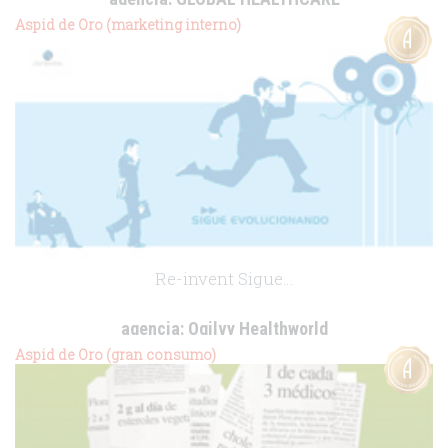
cliente:
SSL Healthcare
Aspid de Oro (marketing interno)
.
Re-invent Sigue…
agencia:
Ogilvy Healthworld
cliente:
Pierre Fabre Ibérica
Aspid de Oro (gran consumo)
.