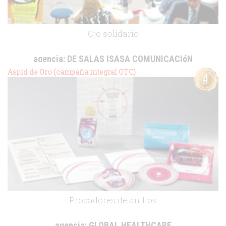
Ojo solidario
agencia:
DE SALAS ISASA COMUNICACIóN
cliente:
Alcon
Aspid de Oro (campaña integral OTC)
.
Probadores de anillos
agencia:
GLOBAL HEALTHCARE