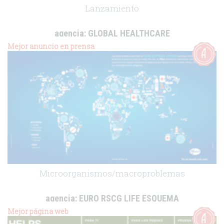
Lanzamiento
agencia:
GLOBAL HEALTHCARE
cliente:
Kern Pharma
Mejor anuncio en prensa
.
Microorganismos/macroproblemas
agencia:
EURO RSCG LIFE ESQUEMA
cliente:
Pfizer
Mejor página web
.