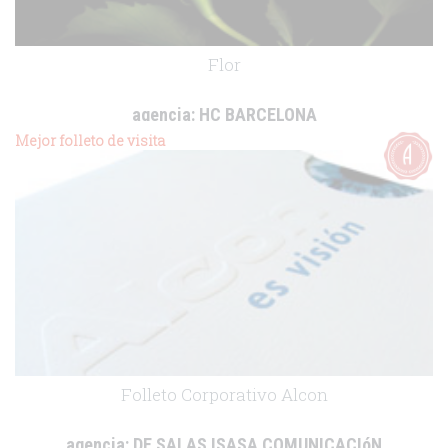
Flor
agencia:
HC BARCELONA
cliente:
Boehringer Ingelheim
Mejor folleto de visita
.
Folleto Corporativo Alcon
agencia:
DE SALAS ISASA COMUNICACIóN