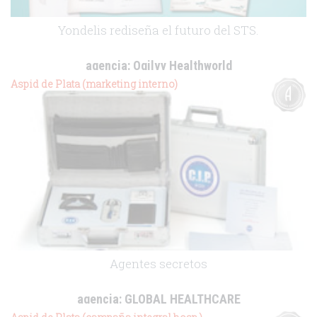
Yondelis rediseña el futuro del STS.
agencia:
Ogilvy Healthworld
cliente:
PharmaMar
Aspid de Plata (marketing interno)
.
Agentes secretos
agencia:
GLOBAL HEALTHCARE
cliente:
Boehringer Ingelheim