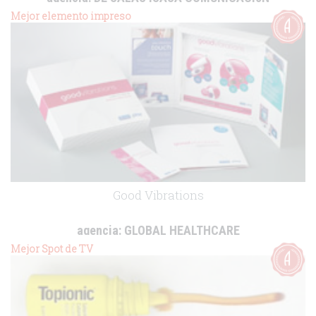
cliente:
Alcon
Mejor elemento impreso
.
Good Vibrations
agencia:
GLOBAL HEALTHCARE
cliente:
SSL Healthcare
Mejor Spot de TV
.