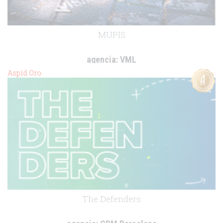
MUPIS
agencia:
VML
cliente:
IMAGINA MÁS
Aspid Oro
.
The Defenders