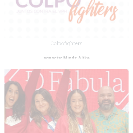
Colpofighters
agencia:
Minds Alike
cliente:
Uriach
.