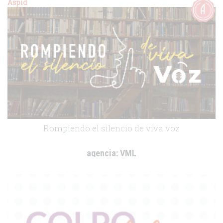
cliente:
IMAGINA MÁS
Aspid
.
Rompiendo el silencio de viva voz
agencia:
VML
cliente:
Bristo Myers-Sqibb
.