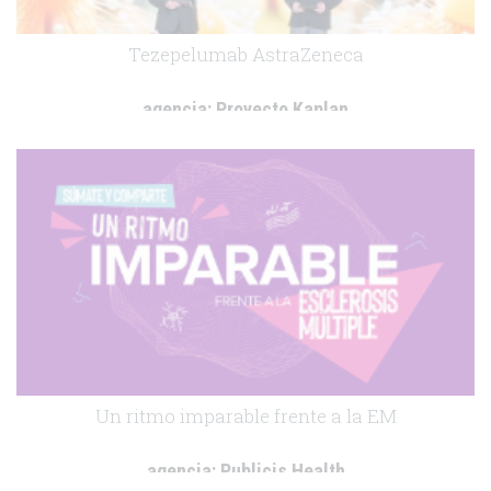
Tezepelumab AstraZeneca
agencia:
Proyecto Kaplan
cliente:
AstraZeneca España
.
Un ritmo imparable frente a la EM
agencia:
Publicis Health