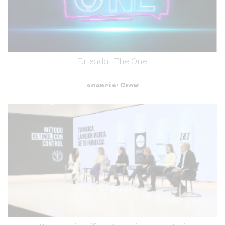
Erleada. The One
agencia:
Grow
cliente:
Johnson&Johnson
.