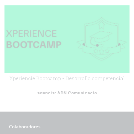
cliente:
Merck
.
Xperiencie Bootcamp - Desarrollo competencial
agencia:
ADN Comunicacio
cliente:
Boehringer Ingelheim
.
Colaboradores