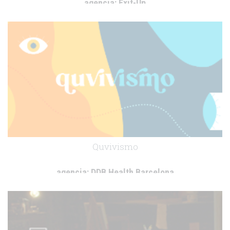
agencia:
Exit-Up
cliente:
EMHA
.
Quvivismo
agencia:
DDB Health Barcelona
cliente:
Idorsia
.