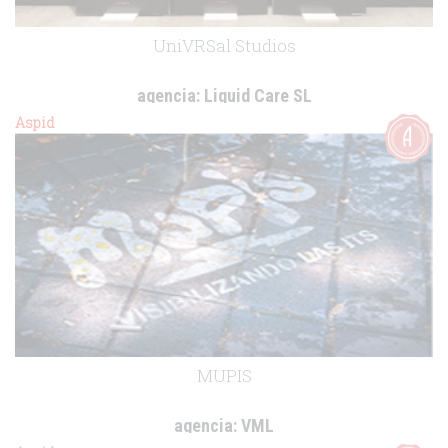
UniVRSal Studios
agencia:
Liquid Care SL
cliente:
GSK
Aspid
.
MUPIS
agencia:
VML