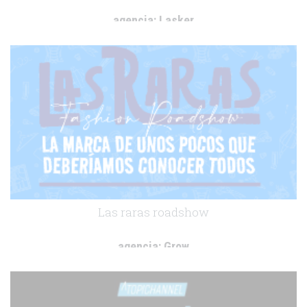
agencia:
Lasker
cliente:
Asociación Española Contra el Cáncer
.
Las raras roadshow
agencia:
Grow
cliente:
Pfizer
.