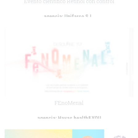
Evento científico Retinol con control
agencia:
Unifarco S.L.
cliente:
Interno/Farmacéuticos Formuladores
.
FEnoMenal
agencia:
Havas health&YOU
cliente:
Sanofi
.