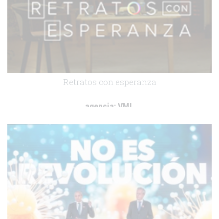
Retratos con esperanza
agencia:
VML
cliente:
Gilead
.