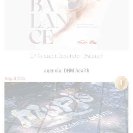
11ª Reunión Instituto - Balancé
agencia:
DHM health
cliente:
Takeda
Aspid Oro
.