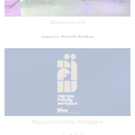
Metacardio DS
agencia:
Daiichi Sankyo
cliente:
Daiichi Sankyo
.
Migraine Friendly Workplace