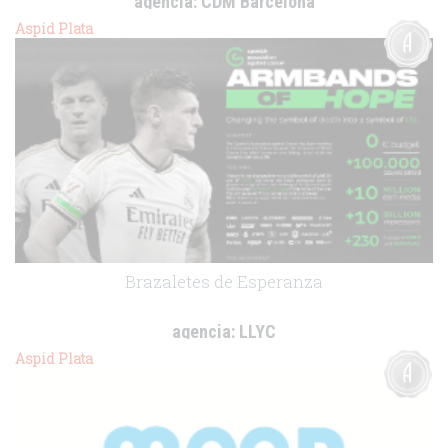
agencia:
CDM Barcelona
cliente:
Grifols
Aspid Plata
.
Brazaletes de Esperanza
agencia:
LLYC
cliente:
Asociación Española Contra el Cáncer
Aspid Plata
.