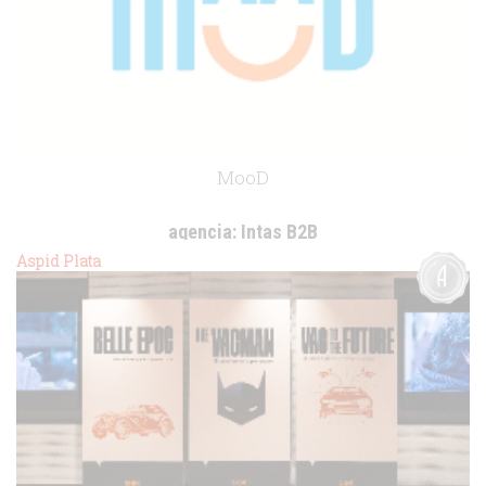
MooD
agencia:
Intas B2B
cliente:
Intas B2B
Aspid Plata
.