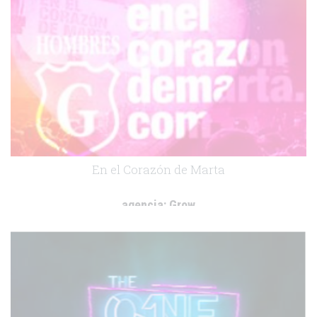
.
En el Corazón de Marta
agencia:
Grow
cliente:
Fundación Española del Corazón
.