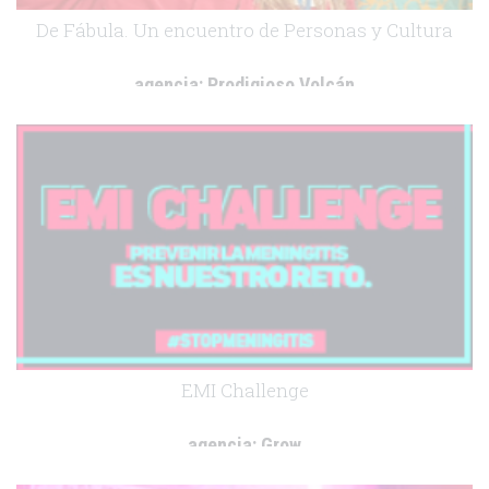
De Fábula. Un encuentro de Personas y Cultura
agencia:
Prodigioso Volcán
cliente:
Roche Farma España
.
EMI Challenge
agencia:
Grow
cliente:
GSK