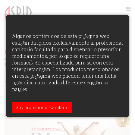
FOTOS GALA ASPID 2024
Algunos contenidos de esta pï¿½gina web
estï¿½n dirigidos exclusivamente al profesional
VER RANKING
sanitario facultado para dispensar o prescribir
Premios Aspid Espaï¿½a 2024
Ver los Ganadores de la
medicamentos, por lo que se requiere una
Ediciï¿½n
formaciï¿½n especializada para su correcta
Relaciones Públicas y Comunicación
interpretaciï¿½n. Los productos mencionados
en esta pï¿½gina web pueden tener una ficha
ÁREAS DE PARTICIPACIï¿½N:
tï¿½cnica autorizada diferente segï¿½n su
paï¿½s.
Soy profesional sanitario
Aspid Oro