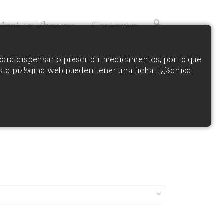
Best in Pharma
Contacto
para dispensar o prescribir medicamentos, por lo que
sta pï¿½gina web pueden tener una ficha tï¿½cnica
PID 2022