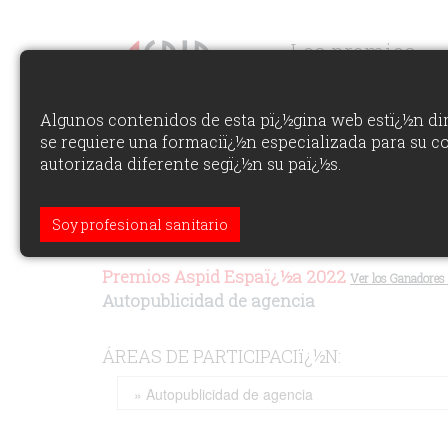
Los premios
Algunos contenidos de esta pï¿½gina web estï¿½n dir
se requiere una formaciï¿½n especializada para su c
autorizada diferente segï¿½n su paï¿½s.
Soy profesional sanitario
Premios Aspid Espaï¿½a 2022
Ver los Ganadores 
Autopublicidad de agencia
ÁREAS DE PARTICIPACIï¿½N: