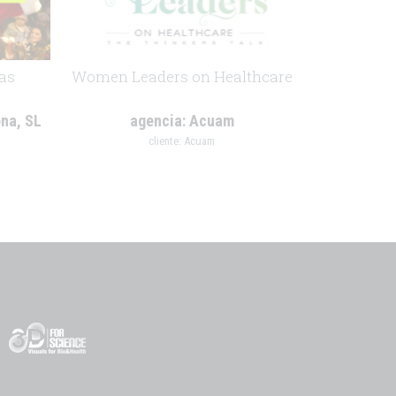
as
Women Leaders on Healthcare
na, SL
agencia:
Acuam
cliente:
Acuam
.