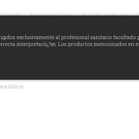
Jurado
Inscripciones
Los Ganadores
igidos exclusivamente al profesional sanitario facultado 
orrecta interpretaciï¿½n. Los productos mencionados en e
VER RANKING
FOTOS GALA AS
de la Ediciï¿½n