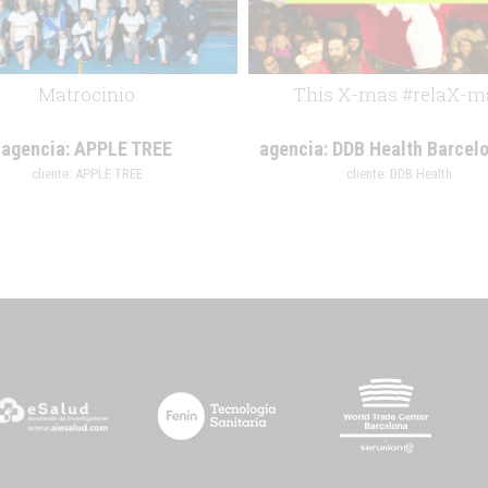
Matrocinio
This X-mas #relaX-m
agencia:
APPLE TREE
agencia:
DDB Health Barcelo
cliente:
APPLE TREE
cliente:
DDB Health
.