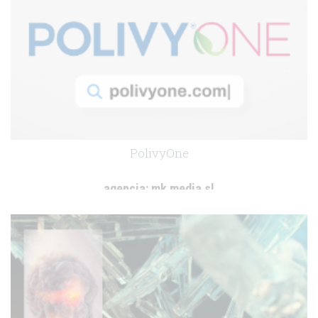
PolivyOne
agencia:
mk media sl
cliente:
Roche
.