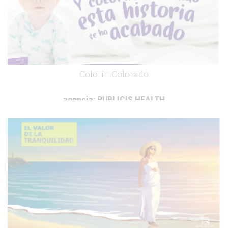
Colorín Colorado
agencia:
PUBLICIS HEALTH
cliente:
Grünenthal
.