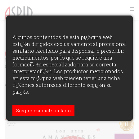
FOTOS GALA ASPID 2022
Algunos contenidos de esta pï¿½gina web
estï¿½n dirigidos exclusivamente al profesional
VER RANKING
sanitario facultado para dispensar o prescribir
Premios Aspid Espaï¿½a 2022
Ver los Ganadores de la
medicamentos, por lo que se requiere una
Ediciï¿½n
formaciï¿½n especializada para su correcta
Obras relacionadas con productos de prescripción
interpretaciï¿½n. Los productos mencionados
en esta pï¿½gina web pueden tener una ficha
ÁREAS DE PARTICIPACIï¿½N:
tï¿½cnica autorizada diferente segï¿½n su
paï¿½s.
Soy profesional sanitario
Aspid de Oro