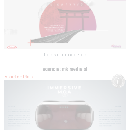
Los 6 amaneceres
agencia:
mk media sl
cliente:
Takeda
Aspid de Plata
.