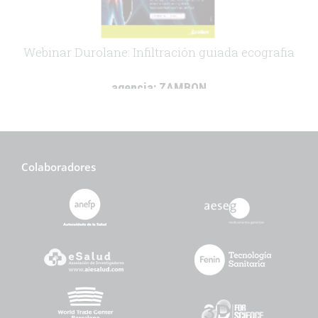
Webinar Durolane: Infiltración guiada ecografia
agencia:
ZAMBON
cliente:
ZAMBON
.
Colaboradores