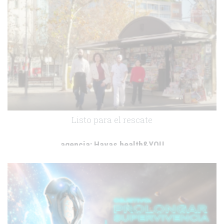
.
Listo para el rescate
agencia:
Havas health&YOU
cliente:
Lilly Spain SAU
.