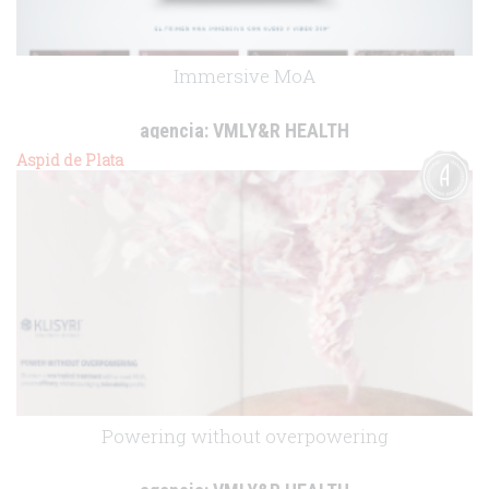
Immersive MoA
agencia:
VMLY&R HEALTH
cliente:
Sandoz
Aspid de Plata
.
Powering without overpowering