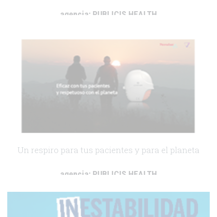
agencia:
PUBLICIS HEALTH
cliente:
Viso Farma
.
Un respiro para tus pacientes y para el planeta
agencia:
PUBLICIS HEALTH
cliente:
Viso Farma
.