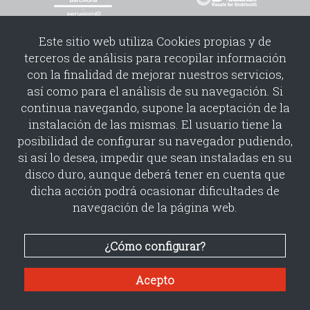
Este sitio web utiliza Cookies propias y de
terceros de análisis para recopilar información
con la finalidad de mejorar nuestros servicios,
así como para el análisis de su navegación. Si
continua navegando, supone la aceptación de la
instalación de las mismas. El usuario tiene la
Copyright©2026 | PUBLICACIONES Y MEDIOS TELEMÁTICOS S.L.
posibilidad de configurar su navegador pudiendo,
Politica cookies
Politica redes sociales
Condiciones uso
si así lo desea, impedir que sean instaladas en su
Condiciones contratacion
disco duro, aunque deberá tener en cuenta que
dicha acción podrá ocasionar dificultades de
navegación de la página web.
¿Cómo configurar?
Acepto