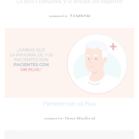
Lo dice Flumilexa, y lo avalan los expertos
agencia:
ZAMBON
cliente:
ZAMBON
.
Paciente con un Plus
agencia:
Urgo Medical
cliente:
Urgo Medical
.