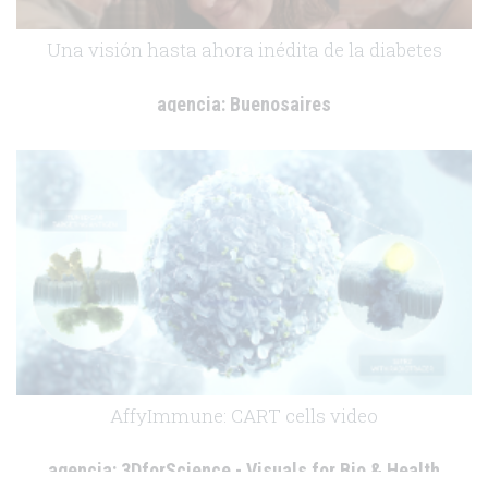
Una visión hasta ahora inédita de la diabetes
agencia:
Buenosaires
cliente:
Novo Nordisk
.
AffyImmune: CART cells video
agencia:
3DforScience - Visuals for Bio & Health