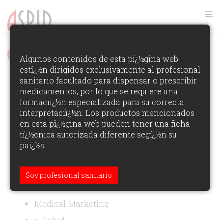
FOTOS GALA ASPID 2021
Algunos contenidos de esta pï¿½gina web
estï¿½n dirigidos exclusivamente al profesional
VER RANKING
sanitario facultado para dispensar o prescribir
Premios Aspid España 2021
medicamentos, por lo que se requiere una
Ver los Ganadores de la Ediciï¿½n
formaciï¿½n especializada para su correcta
interpretaciï¿½n. Los productos mencionados
en esta pï¿½gina web pueden tener una ficha
ÁREAS DE PARTICIPACI?N:
tï¿½cnica autorizada diferente segï¿½n su
paï¿½s.
Obras relacionadas con productos de
prescripción
Obras relacionadas con productos de
Soy profesional sanitario
autocuidado y venta sin receta
Medical Marketing