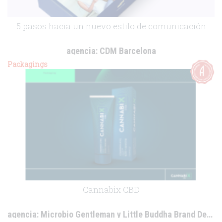
5 pasos hacia un nuevo estilo de comunicación
agencia:
CDM Barcelona
cliente:
PronoKal Group
Packagings
.
Cannabix CBD
agencia:
Microbio Gentleman y Little Buddha Brand Design Agency