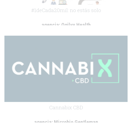
#1deCada20mil: no estás solo
agencia:
Ogilvy Health
cliente:
Lilly
.
Cannabix CBD
agencia:
Microbio Gentleman
cliente:
Laboratorios Uriach