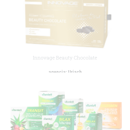
Innovage Beauty Chocolate
agencia:
Uriach
cliente:
Uriach
.