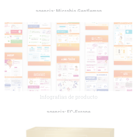
agencia:
Microbio Gentleman
cliente:
Uriach
.
Infografías de producto
agencia:
EC-Europe
cliente:
GlaxoSmithKline (GSK)
.