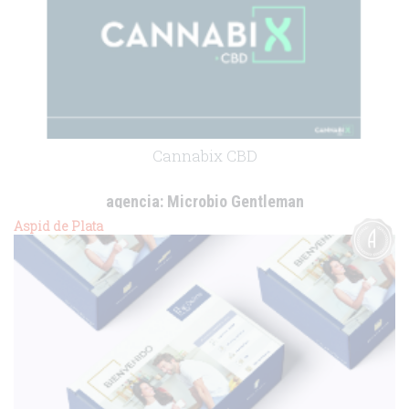
Cannabix CBD
agencia:
Microbio Gentleman
cliente:
Uriach
Aspid de Plata
.