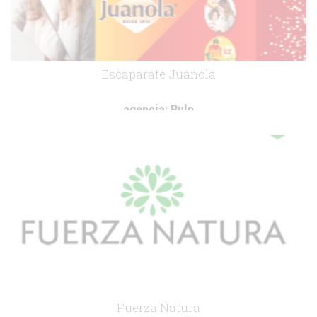
Escaparate Juanola
agencia:
Pulp
cliente:
Angelini Farmacéutica
.
Fuerza Natura