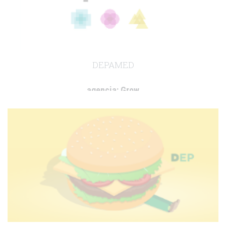
DEPAMED
agencia:
Grow
cliente:
Celgene
.