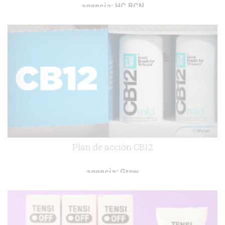
agencia:
HC BCN
cliente:
Almirall
.
Plan de acción CB12
agencia:
Grow
cliente:
Mylan Pharmaceuticals
.