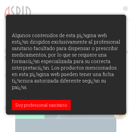
FOTOS GALA ASPID 2019
Algunos contenidos de esta pï¿½gina web
estï¿½n dirigidos exclusivamente al profesional
VER RANKING
sanitario facultado para dispensar o prescribir
Premios Aspid Espaï¿½a 2019
Ver los Ganadores de la Ediciï¿½n
medicamentos, por lo que se requiere una
Diseño
formaciï¿½n especializada para su correcta
interpretaciï¿½n. Los productos mencionados
ÁREAS DE PARTICIPACIï¿½N:
en esta pï¿½gina web pueden tener una ficha
tï¿½cnica autorizada diferente segï¿½n su
paï¿½s.
Soy profesional sanitario
Aspid de Oro