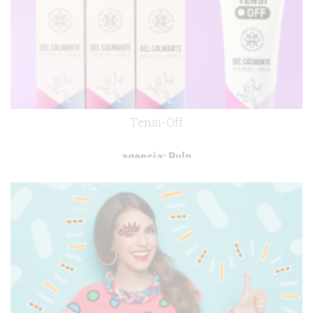
Tensi-Off
agencia:
Pulp
cliente:
Taüll Orgànics
.