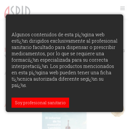
FOTOS GALA ASPID 2019
Algunos contenidos de esta pï¿½gina web
estï¿½n dirigidos exclusivamente al profesional
VER RANKING
sanitario facultado para dispensar o prescribir
Premios Aspid Espaï¿½a 2019
Ver los Ganadores de la Ediciï¿½n
medicamentos, por lo que se requiere una
Veterinaria
formaciï¿½n especializada para su correcta
interpretaciï¿½n. Los productos mencionados
ÁREAS DE PARTICIPACIï¿½N:
en esta pï¿½gina web pueden tener una ficha
tï¿½cnica autorizada diferente segï¿½n su
paï¿½s.
Soy profesional sanitario
Aspid de Oro