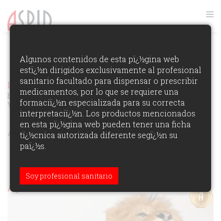
FOTOS GALA ASPID 2017
Algunos contenidos de esta pï¿½gina web
estï¿½n dirigidos exclusivamente al profesional
VER RANKING
sanitario facultado para dispensar o prescribir
Premios Aspid Espaï¿½a 2017
Ver los Ganadores de la
medicamentos, por lo que se requiere una
Ediciï¿½n
formaciï¿½n especializada para su correcta
VETERINARIA
interpretaciï¿½n. Los productos mencionados
en esta pï¿½gina web pueden tener una ficha
ÁREAS DE PARTICIPACIï¿½N:
tï¿½cnica autorizada diferente segï¿½n su
paï¿½s.
Soy profesional sanitario
Aspid de Oro