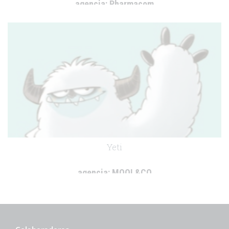
agencia:
Pharmacom
cliente:
Virbac
.
Yeti
agencia:
MOOL&CO
cliente:
Merial Laboratorios
.