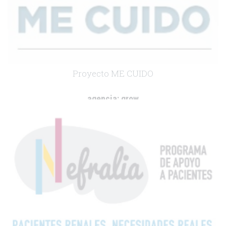
Proyecto ME CUIDO
agencia:
grow
cliente:
Janssen-Cilag
.