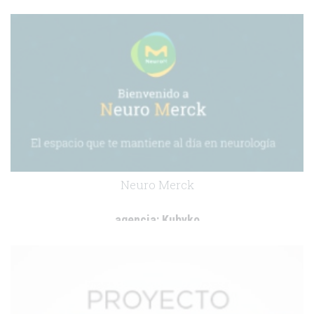
cliente:
AbbVie
.
Neuro Merck
agencia:
Kubyko
cliente:
Merck
.