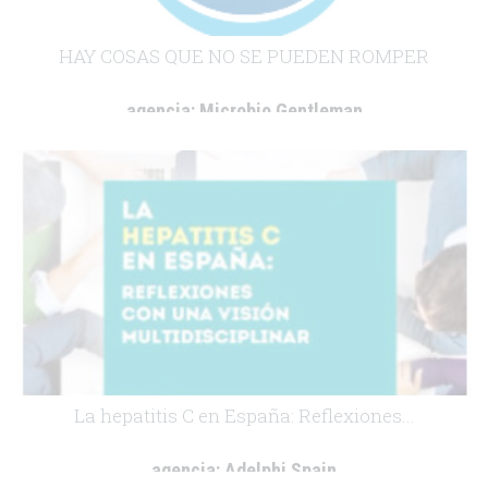
HAY COSAS QUE NO SE PUEDEN ROMPER
agencia:
Microbio Gentleman
cliente:
Fresenius Kabi
.
La hepatitis C en España: Reflexiones...
agencia:
Adelphi Spain