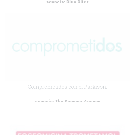
agencia:
Blue Bliss
cliente:
Leo Pharma
.
Comprometidos con el Parkison.
agencia:
The Summer Agency
cliente:
ABBVIE
.