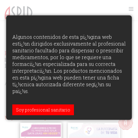
FOTOS GALA ASPID 2017
Algunos contenidos de esta pï¿½gina web
estï¿½n dirigidos exclusivamente al profesional
VER RANKING
sanitario facultado para dispensar o prescribir
Premios Aspid Espaï¿½a 2017
Ver los Ganadores de la
medicamentos, por lo que se requiere una
Ediciï¿½n
formaciï¿½n especializada para su correcta
Relacionadas con patologías
interpretaciï¿½n. Los productos mencionados
en esta pï¿½gina web pueden tener una ficha
ÁREAS DE PARTICIPACIï¿½N:
tï¿½cnica autorizada diferente segï¿½n su
paï¿½s.
Soy profesional sanitario
Mejor elemento digital