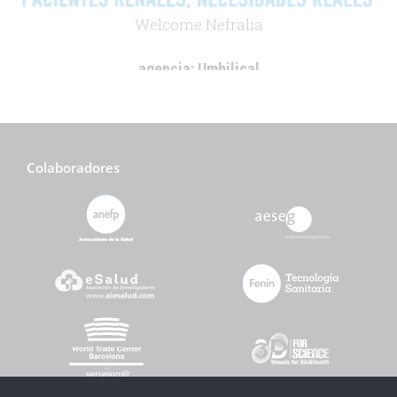
Welcome Nefralia
agencia:
Umbilical
cliente:
Vifor Fresenius Medical Care Renal
.
Colaboradores