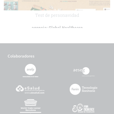
Test de personavidad
agencia:
Global Healthcare
cliente:
.
.
Colaboradores