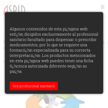
FOTOS GALA ASPID 2015
Algunos contenidos de esta pï¿½gina web
estï¿½n dirigidos exclusivamente al profesional
VER RANKING
sanitario facultado para dispensar o prescribir
Premios Aspid Espaï¿½a 2015
Ver los Ganadores de la Ediciï¿½n
medicamentos, por lo que se requiere una
AUTOPUBLICIDAD DE AGENCIA
formaciï¿½n especializada para su correcta
interpretaciï¿½n. Los productos mencionados
ÁREAS DE PARTICIPACIï¿½N:
en esta pï¿½gina web pueden tener una ficha
tï¿½cnica autorizada diferente segï¿½n su
paï¿½s.
Soy profesional sanitario