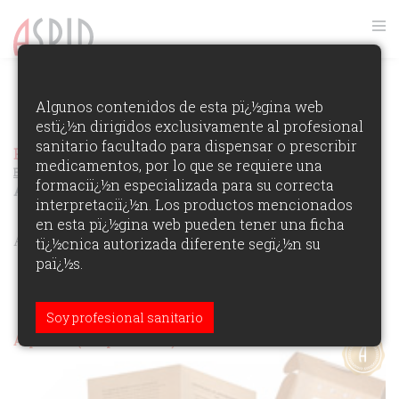
FOTOS GALA ASPID 2014
Algunos contenidos de esta pï¿½gina web
estï¿½n dirigidos exclusivamente al profesional
VER RANKING
sanitario facultado para dispensar o prescribir
Premios Aspid Espaï¿½a 2014
Ver los Ganadores de la
medicamentos, por lo que se requiere una
Ediciï¿½n
formaciï¿½n especializada para su correcta
AUTOPUBLICIDAD DE AGENCIA
interpretaciï¿½n. Los productos mencionados
en esta pï¿½gina web pueden tener una ficha
ÁREAS DE PARTICIPACIï¿½N:
tï¿½cnica autorizada diferente segï¿½n su
paï¿½s.
Soy profesional sanitario
Aspid Oro (autopublicidad)