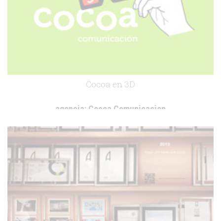
Cocoa en 3D
agencia:
Cocoa Comunicacion
cliente:
.
.