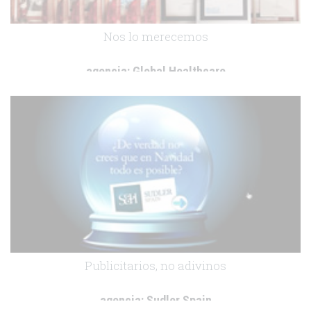
Nos lo merecemos
agencia:
Global Healthcare
cliente:
.
.
Publicitarios, no adivinos
agencia:
Sudler Spain