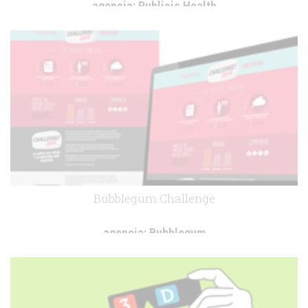
agencia:
Publicis Health
cliente:
.
.
Bubblegum Challenge
agencia:
Bubblegum
cliente:
.
.