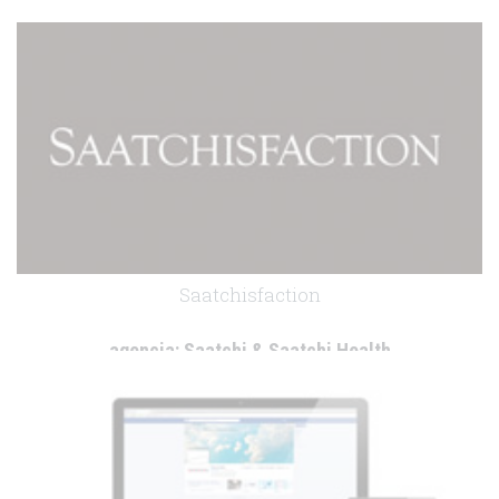
cliente:
.
.
Saatchisfaction
agencia:
Saatchi & Saatchi Health
cliente:
.
.