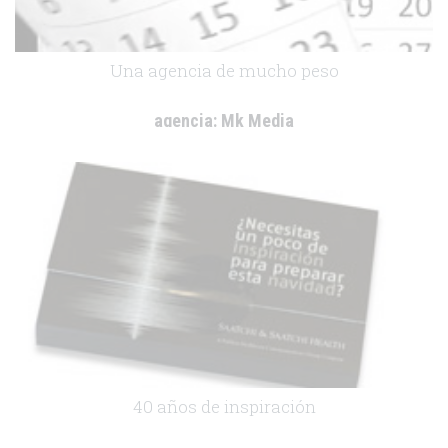
Una agencia de mucho peso
agencia:
Mk Media
cliente:
.
.
40 años de inspiración