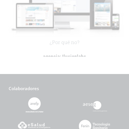
¿Por qué no?
agencia:
Ilusionlabs
cliente:
.
.
Colaboradores