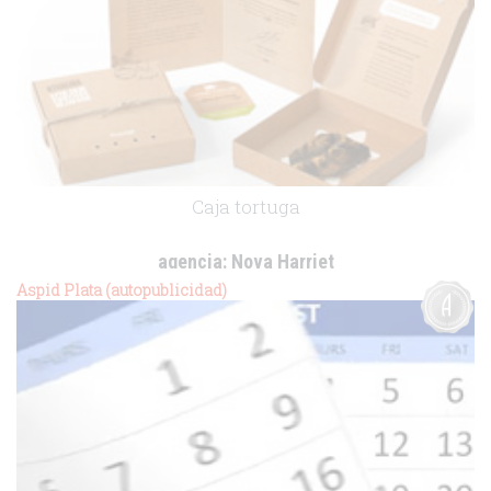
Caja tortuga
agencia:
Nova Harriet
cliente:
.
Aspid Plata (autopublicidad)
.