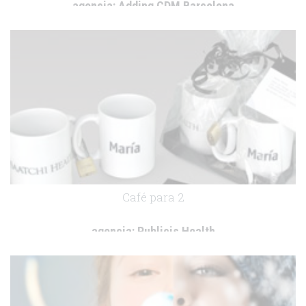
agencia:
Adding CDM Barcelona
cliente:
-
.
Café para 2
agencia:
Publicis Health
cliente:
-
.