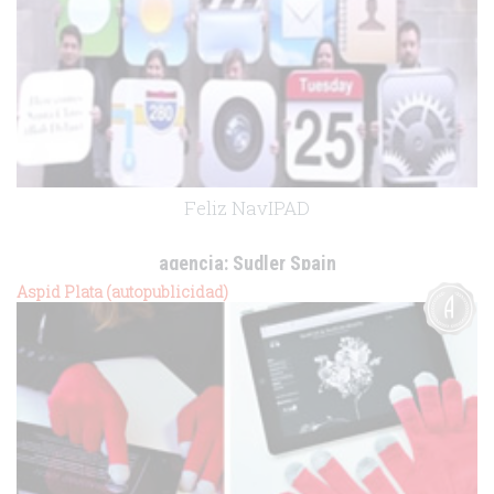
Feliz NavIPAD
agencia:
Sudler Spain
cliente:
-
Aspid Plata (autopublicidad)
.