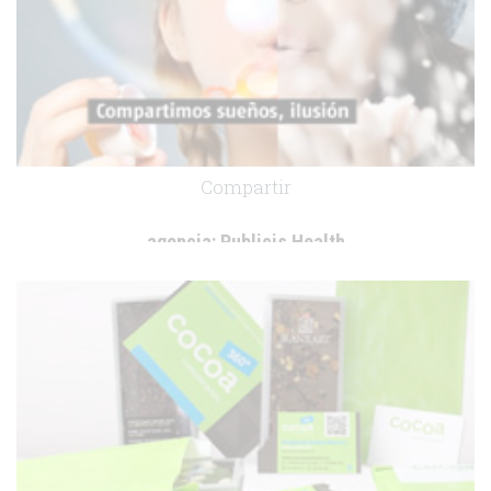
Compartir
agencia:
Publicis Health
cliente:
-
.