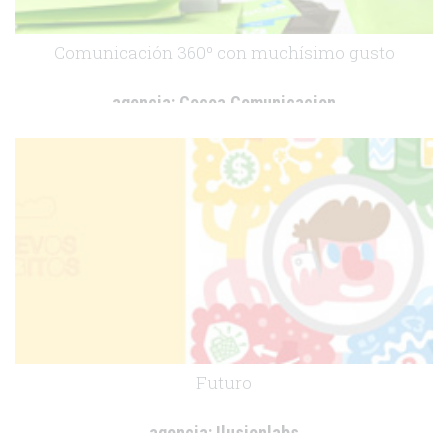
Comunicación 360º con muchísimo gusto
agencia:
Cocoa Comunicacion
cliente:
-
.
Futuro
agencia:
Ilusionlabs