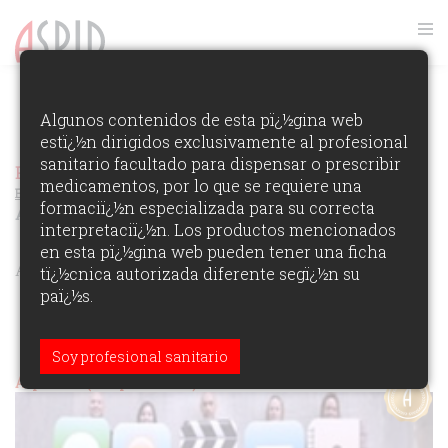
FOTOS GALA ASPID 2013
Algunos contenidos de esta pï¿½gina web
estï¿½n dirigidos exclusivamente al profesional
VER RANKING
sanitario facultado para dispensar o prescribir
Premios Aspid Espaï¿½a 2013
Ver los Ganadores de la
medicamentos, por lo que se requiere una
Ediciï¿½n
formaciï¿½n especializada para su correcta
Autopublicidad de Agencia
interpretaciï¿½n. Los productos mencionados
en esta pï¿½gina web pueden tener una ficha
ÁREAS DE PARTICIPACIï¿½N:
tï¿½cnica autorizada diferente segï¿½n su
paï¿½s.
Soy profesional sanitario
Aspid Oro (autopublicidad)