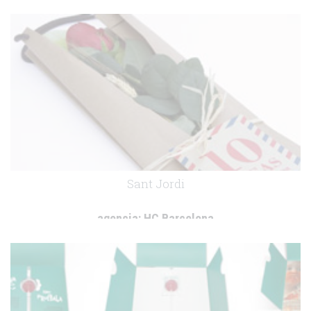
cliente:
-
.
Sant Jordi
agencia:
HC Barcelona
cliente:
Abbvie
.