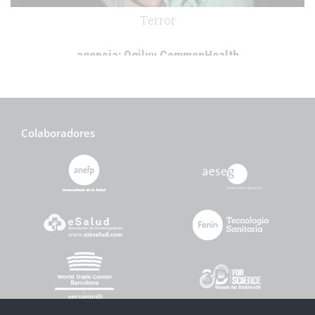
Terror
agencia:
Ogilvy CommonHealth
cliente:
-
.
Colaboradores