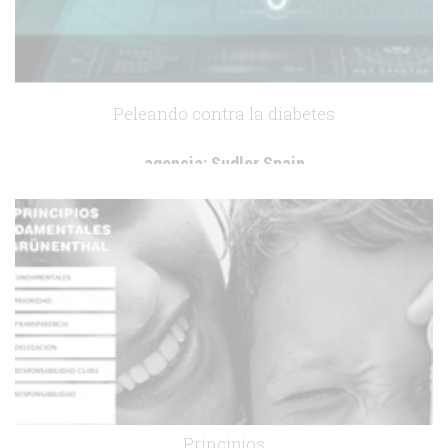
Peleando contra la diabetes
agencia:
Sudler Spain
cliente:
Boehringer Ingelheim+Lilly
.
Principios