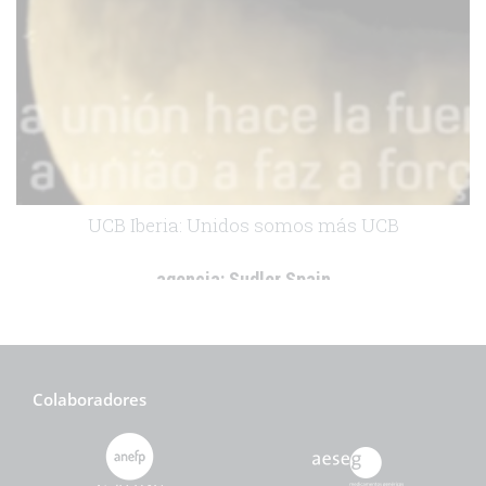
UCB Iberia: Unidos somos más UCB
agencia:
Sudler Spain
cliente:
UCB IBERIA
.
Colaboradores