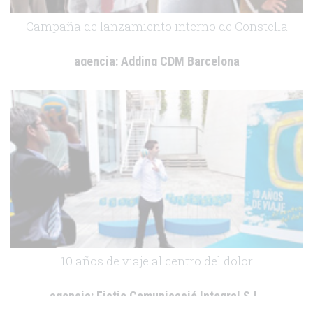
Campaña de lanzamiento interno de Constella
agencia:
Adding CDM Barcelona
cliente:
Almirall
.
10 años de viaje al centro del dolor
agencia:
Fictio Comunicació Integral S.L.
cliente:
Almirall