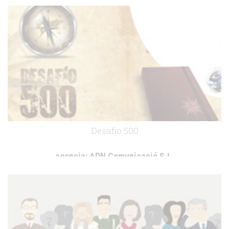
.
Desafio 500
agencia:
ADN Comunicació S.L.
cliente:
Novartis
.