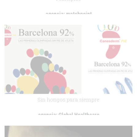
agencia:
matchpoint
cliente:
Grünenthal Pharma
.
Sin hongos para siempre
agencia:
Global Healthcare
cliente:
Bayer Hispania
.