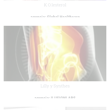
K.O.lesterol
agencia:
Global Healthcare
cliente:
Ferrer
.
Lilly y Synthes
agencia:
ILUSIONLABS
cliente:
Lilly y Synthes
.