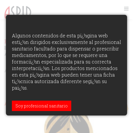
VER RANKING
Algunos contenidos de esta pï¿½gina web
Premios Aspid Espaï¿½a 2012
estï¿½n dirigidos exclusivamente al profesional
Ver los Ganadores de la
Ediciï¿½n
sanitario facultado para dispensar o prescribir
ACCIONES DE MARKETING INTERNO
medicamentos, por lo que se requiere una
formaciï¿½n especializada para su correcta
interpretaciï¿½n. Los productos mencionados
ÁREAS DE PARTICIPACIï¿½N:
en esta pï¿½gina web pueden tener una ficha
tï¿½cnica autorizada diferente segï¿½n su
paï¿½s.
Aspid Oro (marketing interno)
Soy profesional sanitario