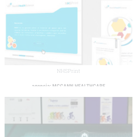
NHSPrint
agencia:
MCCANN HEALTHCARE
cliente:
Nestlé Health Science
.