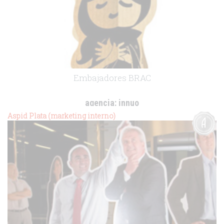
Embajadores BRAC
agencia:
innuo
cliente:
Unilever
Aspid Plata (marketing interno)
.