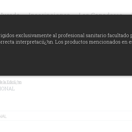
Jurado
Inscripciones
Los Ganadores
igidos exclusivamente al profesional sanitario facultado 
orrecta interpretaciï¿½n. Los productos mencionados en e
VER RANKING
e la Ediciï¿½n
IONAL