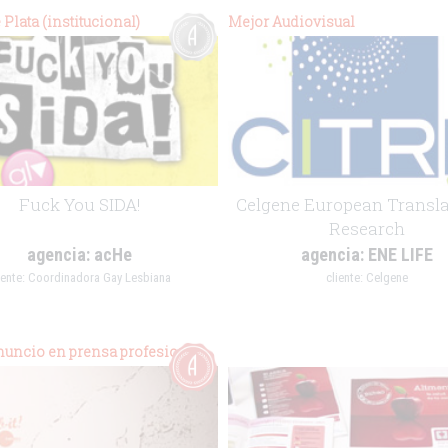
 Plata (institucional)
Mejor Audiovisual
Fuck You SIDA!
Celgene European Transla
Research
agencia:
acHe
agencia:
ENE LIFE
iente:
Coordinadora Gay Lesbiana
cliente:
Celgene
.
nuncio en prensa profesional