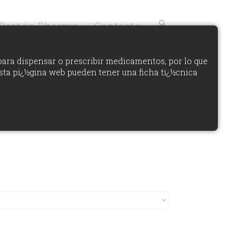
Best in Pharma
Contacto
para dispensar o prescribir medicamentos, por lo que
sta pï¿½gina web pueden tener una ficha tï¿½cnica