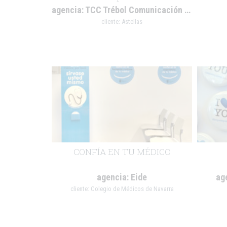
agencia:
TCC Trébol Comunicación y Creación
cliente:
Astellas
.
.
CONFÍA EN TU MÉDICO
agencia:
Eide
ag
cliente:
Colegio de Médicos de Navarra
.
.