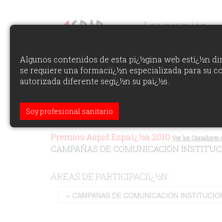
Los premios
Algunos contenidos de esta pï¿½gina web estï¿½n dir
se requiere una formaciï¿½n especializada para su c
autorizada diferente segï¿½n su paï¿½s.
Soy profesional sanitario
Premios Aspid Espaï¿½a 2010
Ver los Ganadores d
CAMPAÑAS DE COMUNICACIÓN INSTITUC
ÁREAS DE PARTICIPACIï¿½N: