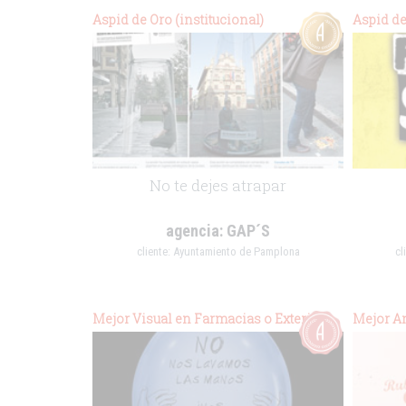
Aspid de Oro (institucional)
Aspid de
No te dejes atrapar
agencia:
GAP´S
cliente:
Ayuntamiento de Pamplona
cl
.
.
Mejor Visual en Farmacias o Exterior
Mejor A