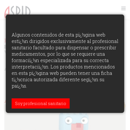
VER RANKING
Algunos contenidos de esta pï¿½gina web
Premios Aspid Espaï¿½a 2009
estï¿½n dirigidos exclusivamente al profesional
Ver los Ganadores de la
Ediciï¿½n
sanitario facultado para dispensar o prescribir
VETERINARIA
medicamentos, por lo que se requiere una
formaciï¿½n especializada para su correcta
interpretaciï¿½n. Los productos mencionados
ÁREAS DE PARTICIPACIï¿½N:
en esta pï¿½gina web pueden tener una ficha
tï¿½cnica autorizada diferente segï¿½n su
paï¿½s.
Aspid de Oro (veterinaria)
Soy profesional sanitario