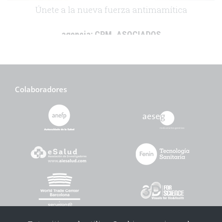
Únete a la nueva fuerza antimamítica
agencia:
CPM_ASOCIADOS
cliente:
Boehringer Ingelheim
.
Colaboradores