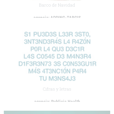
Barco de Navidad
agencia:
ADDING-TARGIS
cliente:
.
Cifras y letras
agencia:
Publicis Health
cliente:
.