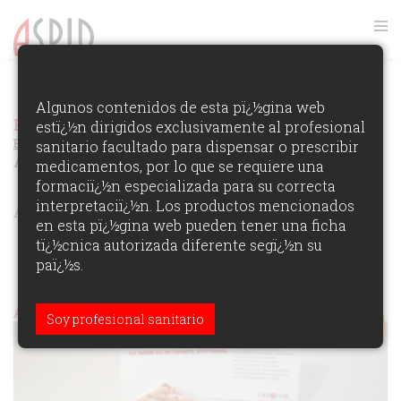
VER RANKING
Algunos contenidos de esta pï¿½gina web
Premios Aspid Espaï¿½a 2007
estï¿½n dirigidos exclusivamente al profesional
Ver los Ganadores de la
Ediciï¿½n
sanitario facultado para dispensar o prescribir
AUTOPUBLICIDAD DE AGENCIA
medicamentos, por lo que se requiere una
formaciï¿½n especializada para su correcta
interpretaciï¿½n. Los productos mencionados
ÁREAS DE PARTICIPACIï¿½N:
en esta pï¿½gina web pueden tener una ficha
tï¿½cnica autorizada diferente segï¿½n su
paï¿½s.
Aspid de Oro (autopublicidad)
Soy profesional sanitario