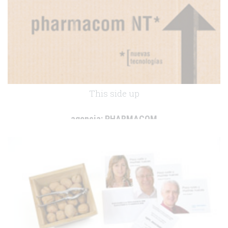
This side up
agencia:
PHARMACOM
cliente:
.