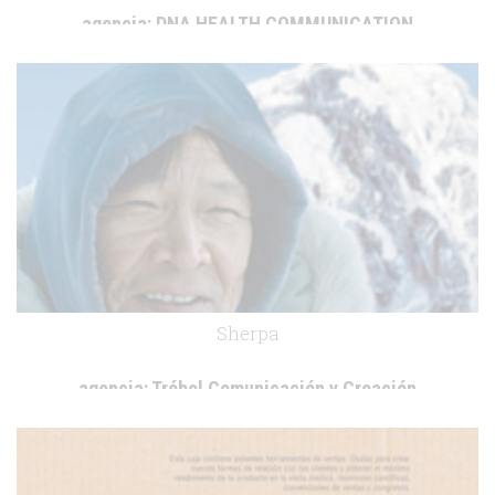
agencia:
DNA HEALTH COMMUNICATION
cliente:
.
Sherpa
agencia:
Trébol Comunicación y Creación
cliente:
.