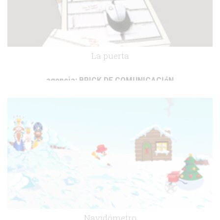
La puerta
agencia:
BRICK DE COMUNICACIóN
cliente:
.
Navidómetro