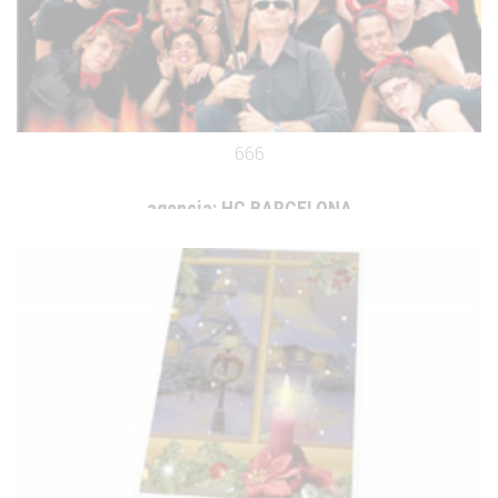
666
agencia:
HC BARCELONA
cliente:
.