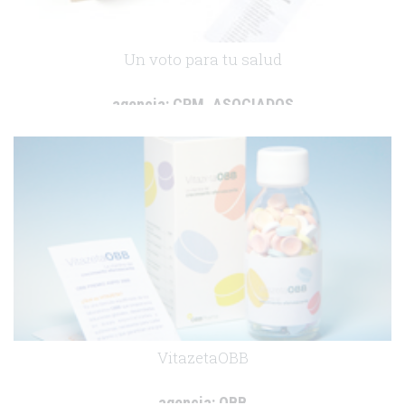
Un voto para tu salud
agencia:
CPM_ASOCIADOS
cliente:
.
VitazetaOBB
agencia:
OBB