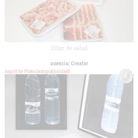
100gr. de salud
agencia:
Creator
cliente:
-
Aspid de Plata (autopublicidad)
.