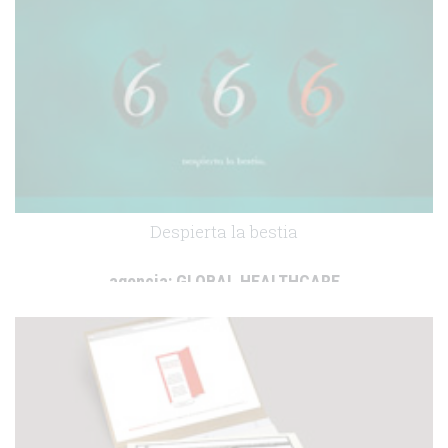
Despierta la bestia
agencia:
GLOBAL HEALTHCARE
cliente:
.