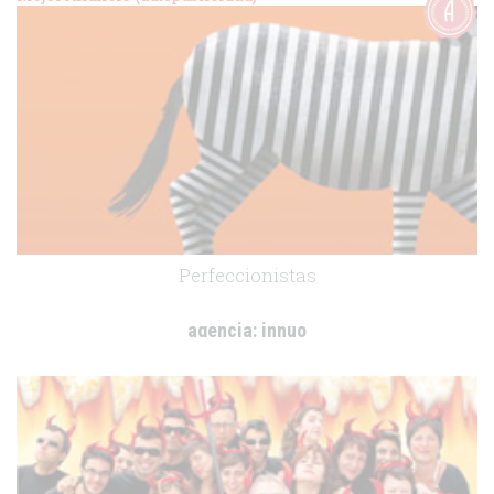
.
Perfeccionistas
agencia:
innuo
cliente:
.