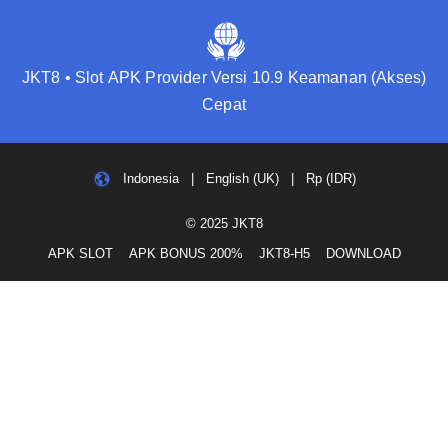
JKT8 • Slot APK Provider Versi 10.9 Keamanan (Akses)
Cepat
Indonesia | English (UK) | Rp (IDR)
© 2025 JKT8
APK SLOT
APK BONUS 200%
JKT8-H5
DOWNLOAD