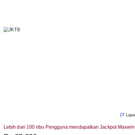
Lapo
Lebih dari 100 ribu Pengguna mendapatkan Jackpot Maxwin D